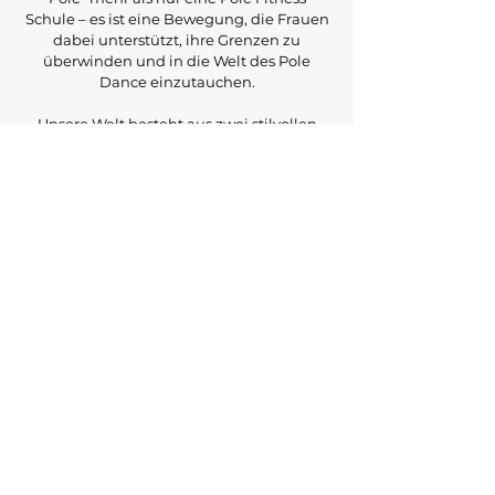
Schule – es ist eine Bewegung, die Frauen
dabei unterstützt, ihre Grenzen zu
überwinden und in die Welt des Pole
Dance einzutauchen.
Unsere Welt besteht aus zwei stilvollen
Studios und dem exklusiven Fantastic
Pole Club, im Herzen der Hammerstrasse
8 in Bülach. Hier arbeiten hochmotivierte
und professionell ausgebildete Pole
Trainerinnen daran, dir die faszinierende
Kunst des Pole Dance näherzubringen –
von den ersten Schritten bis hin zur
atemberaubenden Profi-Performance.
Wir sind hier, um dich zu inspirieren,
deine Comfort Zone zu verlassen und in
eine Welt voller Kreativität und Energie
einzutauchen. "Fantastic Pole" ist mehr als
nur ein Fitnessstudio – es ist ein Ort, an
dem du dich entfalten und deine eigenen
Grenzen neu definieren kannst. Mit jeder
Drehung, jedem Move und jeder