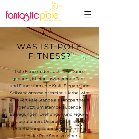
WAS IST POLE
FITNESS?
Pole Fitness oder auch Pole Dance
genannt, ist eine faszinierende Tanz-
und Fitnessform, die Kraft, Eleganz und
Selbstbewusstsein vereint. Hierbei wird
eine vertikale Stange als Tanzpartnerin
genutzt, um atemberaubende
Bewegungen, Drehungen und Figuren
auszuführen. Ursprünglich in der
Unterhaltungsbranche bekannt, hat
sich der Pole Sport zu einer